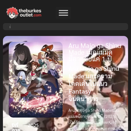
Aru Majo ga Shinu
Made เมื่อแม่มด
มีอายุขัยแค่ 1 ปี
Aru Majo ga Shinu
Made และความ
โดดเด่นในแนว
Fantasy
จินตนาการ
Aru Majo ga Shinu Made เมื่อ
แม่มดมีอายุขัยแค่ 1 ปี (2025)
เป็นตัวอย่างที่ดีของภาพยนตร์
ปีที่
2025
แนว Fantasy ที่นำเสนอ การผสม
ฉาย