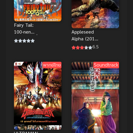
Fairy Tail:
100-nen
Appleseed
Quest แฟรี่
Alpha (2015)
เทล ศึกจอม
คนจักรกล
6.5
เวทอภินิหาร
สงคราม ล้าง
ภารกิจ 100 ปี
พันธุ์อนาคต
พากย์ไทย
Soundtrack
ภาค 3