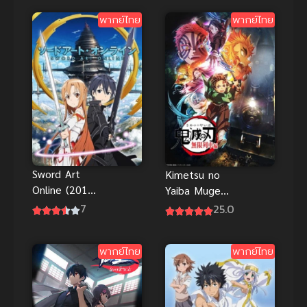
มาสค์ไรเดอร์
พากย์ไทย
พากย์ไทย
กำเนิดใหม่ไอ้
มดแดงยุคเรย์
วะ พากย์ไทย
Sword Art
Kimetsu no
Online (2012)
Yaiba Mugen
ซอร์ดอาร์ต
Ressha
7
25.0
ออนไลน์ ภาค
1
พากย์ไทย
พากย์ไทย