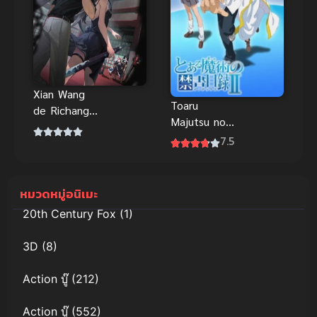
Xian Wang
Toaru
de Richang
Majutsu no
Shenghuo 4
Index II
7.5
ชีวิตประจำวัน
(2010) คัมภีร์
ของราชาแห่ง
คาถาต้องห้าม
เซียน ภาค 4
ภาค 2
Xian Wang
หมวดหมู่อนิเมะ
de Richang
20th Century Fox
(1)
Shenghuo 4
ชีวิตประจำวัน
3D
(8)
ของราชาแห่ง
เซียน ภาค 4
Action บู๊
(212)
Action บู๊
(552)