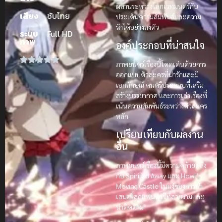
ผสานระหว่างโลกเวทมนตร์กับ
เสียง
ซับไทย
ประเด็นความสัมพันธ์และความ
รักได้อย่างลงตัว
ระบบ
Full HD
ภาพ
องค์ประกอบที่น่าสนใจ
ภาพยนตร์เรื่องนี้โดดเด่นด้วยการ
ออกแบบตัวละครที่น่ารักและมี
เอกลักษณ์ ดนตรีประกอบที่เสริม
สร้างบรรยากาศ และการเล่าเรื่องที่
เน้นความสัมพันธ์ระหว่างตัวละคร
หลัก
เปรียบเทียบกับผลงาน
อื่น
ภาพยนตร์เรื่องนี้มีความคล้ายคลึง
กับ Spirited Away และ Howl’s
Moving Castle ในแง่ของการนำ
เสนอโลกแฟนตาซีที่สวยงามและ
น่าติดตาม