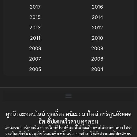
Animation แอนิเมชั่น
(1)
2017
2016
Animation แอนิเมชัน
(19)
2015
2014
2013
2012
anime
(9)
2011
2010
Anime อนิเมะ
(112)
2009
2008
Big tits (นมใหญ่)
(19)
2007
2006
2005
2004
Bitch (ผู้หญิงร่าน)
(1)
2003
2002
Blackmail (ข่มขู่)
(1)
2001
2000
Blood
(1)
1999
1998
1997
1996
ดูอนิเมะออนไลน์ ทุกเรื่อง อนิเมะมาใหม่ การ์ตูนดังยอด
Bondage (ทาส)
(1)
ฮิต อัปเดตเร็วครบทุกตอน
1993
1992
boys love
(1)
แหล่งรวมการ์ตูนอนิเมะออนไลน์ที่ใหญ่ที่สุด ที่ให้คุณเลือกชมได้ครบทุกแนว ไม่ว่า
1991
1990
จะเป็นแอ็กชัน ผจญภัย โรแมนติก หรือแนว Isekai เราได้คัดสรรและอัปเดตตอน