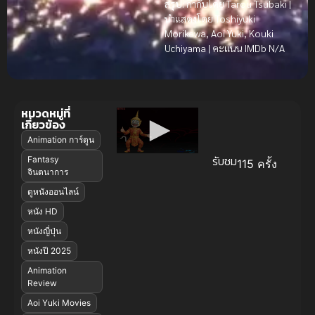
สรุป:
กำกับโดย Tarou Tsubaki |
นำแสดงโดย Toshiyuki
Morikawa, Aoi Yuki, Kouki
Uchiyama | คะแนน IMDb N/A
หมวดหมู่ที่
เกี่ยวข้อง
Animation การ์ตูน
รับชม
Fantasy
115 ครั้ง
จินตนาการ
ดูหนังออนไลน์
หนัง HD
หนังญี่ปุ่น
หนังปี 2025
Animation
Review
Aoi Yuki Movies