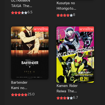
ULTRAMAN
Kusuriya no
TAIGA The
Hitorigoto
Movie New
6.5
(2023) สืบคดี
8
Generation
ปริศนา หมอ
Climax พากย์
ยาตำรับโคม
ไทย
พากย์ไทย
พากย์ไทย
แดง
Bartender
Kamen Rider
Kami no
Reiwa The
Glass แก้ว
25.0
First
6.7
แห่งเทพเจ้า
Generation
ซับไทย