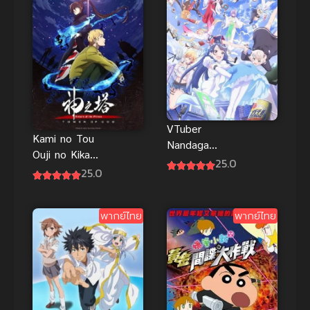
VTuber
Kami no Tou
Nandaga
Ouji no Kikan
Haishin Kiri
25.0
หอคอย
25.0
Wasuretara
เทพเจ้า ภาค
ซับไทย
2 ซับไทย
พากย์ไทย
พากย์ไทย