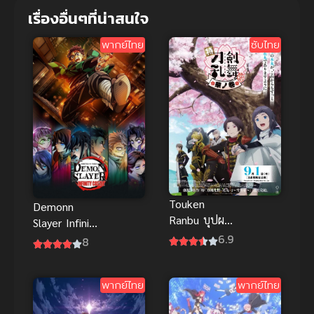
เรื่องอื่นๆที่น่าสนใจ
พากย์ไทย
ซับไทย
Touken
Demonn
Ranbu บุปผา
Slayer Infinity
บทแห่งบุปผา
6.9
Castle
8
โทเคนรันบุ
(2025) ดาบ
ซับไทย อนิ
พิฆาตอสูร
เมะต่อสู้สุด
พากย์ไทย
พากย์ไทย
ป่วน