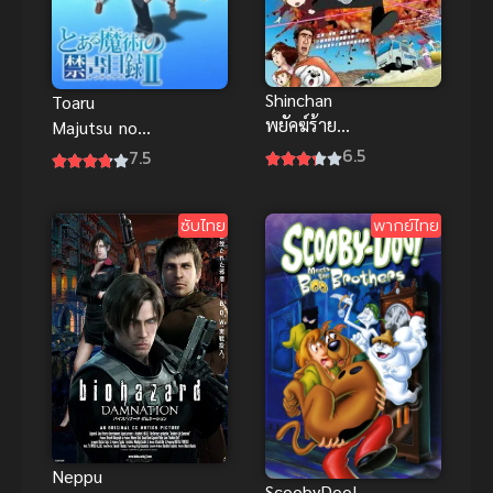
Shinchan
Toaru
พยัคฆ์ร้าย
Majutsu no
สายลับ พากย์
Index II
6.5
7.5
ไทย ชินจัง
(2010) คัมภีร์
จอมแก่น มูฟวี่
คาถาต้องห้าม
ซับไทย
พากย์ไทย
ดูเพลินมากๆ
ภาค 2
Neppu
ScoobyDoo!