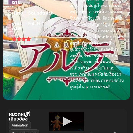
ฉาย
หญิงสาวชนชั้นสูงใน
ฟลอเรนซ์
ศตวรรษที่ 16.
อาร์เต้
เธอมีความ
เสียง
Soundtrack
ฝันแรงกล้าที่จะเป็น
จิตรกร
และ
ระบบ
Full HD
ไม่ยอมแต่งงาน.
ดูการ์ตูน
เธอ
ภาพ
ตัดสินใจออกจากบ้านและไปเป็น
ลูกศิษย์ใน
สตูดิโอศิลปะ
ดูอนิเมะ
8
ออนไลน์
อาร์เต้
ต้องฝ่าฟัน
อุปสรรคทางสังคมและอคติทาง
เพศในยุคนั้น.
อนิเมะซับไทย
เรื่องราว
ดราม่า
ที่สร้างแรงบันดาล
ใจเกี่ยวกับ
ความมุ่งมั่น
และ
ความเท่าเทียม
หนังเต็มเรื่อง
มา
ร่วมติดตามการเดินทางของศิลปิน
ผู้หญิงในยุค
เรอเนซองส์
!
หมวดหมู่ที่
เกี่ยวข้อง
Animation