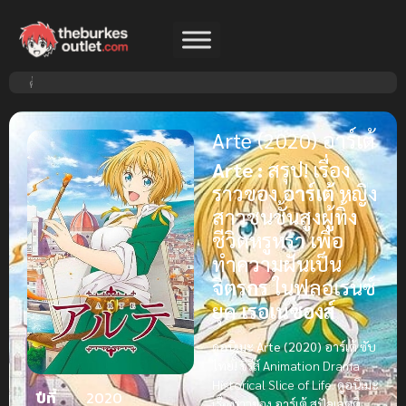
Arte (2020) อาร์เต้
Arte :
สรุป! เรื่อง
ราวของ
อาร์เต้
หญิง
สาวชนชั้นสูงผู้ทิ้ง
ชีวิตหรูหรา เพื่อ
ทำความฝันเป็น
จิตรกร
ในฟลอเรนซ์
ยุค
เรอเนซองส์
ดูอนิเมะ Arte (2020) อาร์เต้ ซับ
ไทย!
ซีรีส์ Animation Drama
Historical Slice of Life.
ดูอนิเมะ
ปีที่
2020
เรื่องราวของ
อาร์เต้ สปัลเลตติ