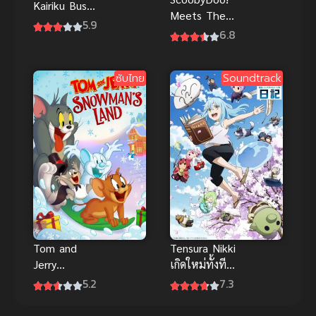
Kairiku Bushi
Meets The
Road ซับไทย
5.9
Boo Brothers
6.8
สคูบี้ดู ตะลุย
ปราสาทผีสิง
ซับไทย
Soundtrack
พากย์ไทย
Tom and
Tensura Nikki
Jerry
เกิดใหม่ทั้งทีก็
Snowman’s
เป็นสไลม์ไป
5.2
7.3
Land (2022)
ซะแล้ว ไดอารี่
ทอมกับเจอร์รี่
ของสไลม์