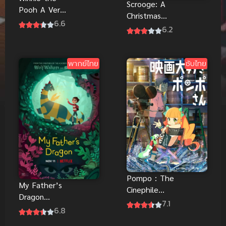
Scrooge: A
Pooh A Very
Christmas
Merry Pooh
6.6
Carol (2022)
6.2
Year (2002)
สครูจ พากย์
พากย์ไทยที่นี่
ไทยดูฟรีที่นี่จ้า
พากย์ไทย
ซับไทย
Pompo : The
My Father’s
Cinephile
Dragon
ปอมโปะ แก๊ง
7.1
(2022) มังกร
6.8
ป่วนก๊วนทำ
ของพ่อ พากย์
หนัง ซับไทยดู