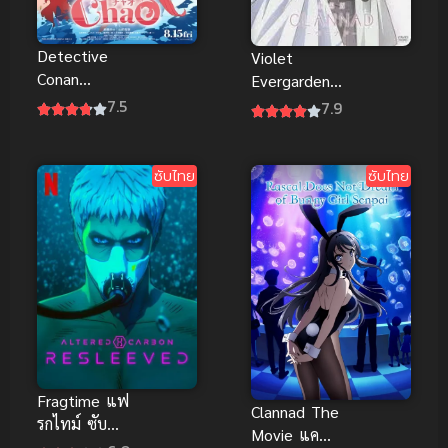
Detective
Violet
Conan
Evergarden
Episode
Eternity
7.5
7.9
ZERO (2026)
ไวโอเล็ต เอ
ยอดนักสืบจิ๋ว
เวอร์การ์เดน
โคนัน คดี
เดอะมูฟวี่ ซับ
ซับไทย
ซับไทย
พิพิธภัณฑ์สัตว์
ไทย
น้ำของคุโด้ ชิ
นอิจิ พากย์
ไทย
Fragtime แฟ
Clannad The
รกไทม์ ซับ
Movie แค
ไทย