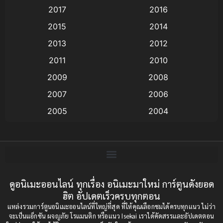
Animation แอนิเมชั่น
(1)
2017
2016
Animation แอนิเมชัน
(19)
2015
2014
2013
2012
anime
(9)
2011
2010
Anime อนิเมะ
(112)
2009
2008
Big tits (นมใหญ่)
(19)
2007
2006
2005
2004
Bitch (ผู้หญิงร่าน)
(1)
2003
2002
Blackmail (ข่มขู่)
(1)
2001
2000
Blood
(1)
1999
1998
1997
1996
ดูอนิเมะออนไลน์ ทุกเรื่อง อนิเมะมาใหม่ การ์ตูนดังยอด
Bondage (ทาส)
(1)
ฮิต อัปเดตเร็วครบทุกตอน
1993
1992
boys love
(1)
แหล่งรวมการ์ตูนอนิเมะออนไลน์ที่ใหญ่ที่สุด ที่ให้คุณเลือกชมได้ครบทุกแนว ไม่ว่า
1991
1990
จะเป็นแอ็กชัน ผจญภัย โรแมนติก หรือแนว Isekai เราได้คัดสรรและอัปเดตตอน