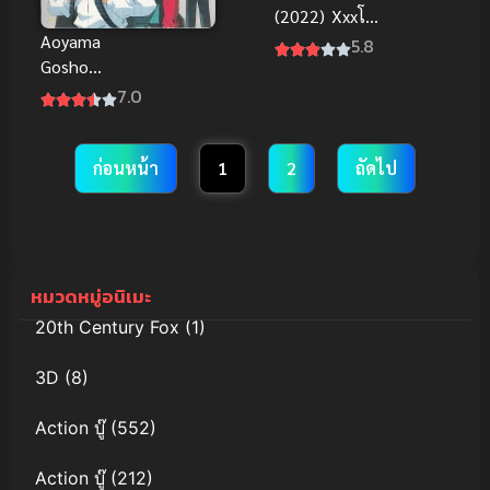
(2022) Xxxโฮ
Aoyama
ลิค ซับไทย ดู
5.8
Gosho
ออนไลน์แบบ
TanpenShu
คมชัดระดับ
7.0
โลกมหัศจรรย์
HD ทุกตอน
ของ อาโอยาม่
า โกโช พากย์
ก่อนหน้า
1
2
ถัดไป
ไทย ดู
ออนไลน์
หมวดหมู่อนิเมะ
20th Century Fox
(1)
3D
(8)
Action บู๊
(552)
Action บู๊
(212)