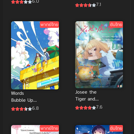
6.0
ลนาด เดอะ
7.1
มูฟวี่ ซับไทย
พากย์ไทย
ซับไทย
Josee the
Words
Tiger and
Bubble Up
the Fish โจ
7.6
Like Soda
6.8
เซ่ กับเสือและ
Pop ถ้อยคำ
หมู่ปลา The
เอ่อล้นด้วย
Movie ซับไทย
หัวใจรัก พากย์
พากย์ไทย
ซับไทย