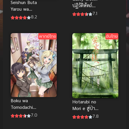
Seishun Buta
ปฏิวัติหัตถ์
Yarou wa
ราชัน (พากย์
7.1
Yumemiru
8.2
ไทย)
Shoujo no
Yume wo
Minai เรื่องฝัน
พากย์ไทย
ซับไทย
ปั่นป่วนของ
ผมกับรุ่นพี่บัน
นี่เกิร์ล ซับไทย
Boku wa
Hotarubi no
Tomodachi
Mori e สู่ป่า
ga Sukunai
7.0
แห่งแสง
7.8
Next ชมรม
หิ่งห้อย
คนไร้เพื่อน
(Movie) ซับ