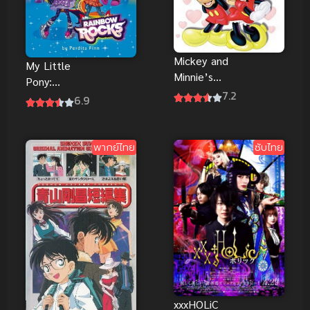
Mickey and
My Little
Minnie’s
Pony:
Sweetheart
7.2
Equestria
6.9
Stories ดิสนีย์
Girls มายลิต
ใครๆก็มีความ
เติ้ลโพนี่ ก๊วน
รัก พากย์ไทย
สาวร็อคแห่งอ
พากย์ไทย
ซับไทย
เควสเทรีย
xxxHOLiC