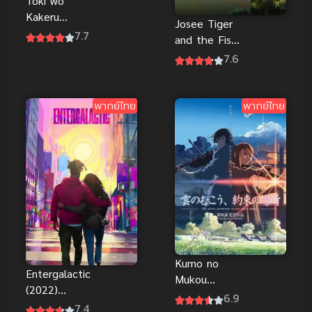
Toki wo
Kakeru
Josee Tiger
Shoujo กระ
7.7
and the Fish
โดดจั้มพ์ทะลุ
โจเซ่ กับเสือ
7.6
ข้ามเวลา
และหมู่ปลา
พากย์ไทย
พากย์ไทย
พากย์ไทย
พากย์ไทย
Kumo no
Entergalactic
Mukou
(2022)
Yakusoku no
6.9
อินเตอร์กาแล
7.4
Basho เหนือ