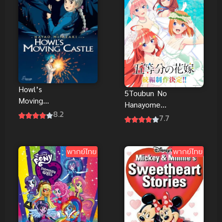
Howl’s
5Toubun No
Moving
Hanayome
Castle
8.2
Movie เจ้าสาว
7.7
ปราสาท
ผมเป็นแฝดห้า
เวทมนตร์ของ
ซับไทยฟรี
ฮาวล์ พากย์
พากย์ไทย
พากย์ไทย
ไทยดูฟรีจ้า