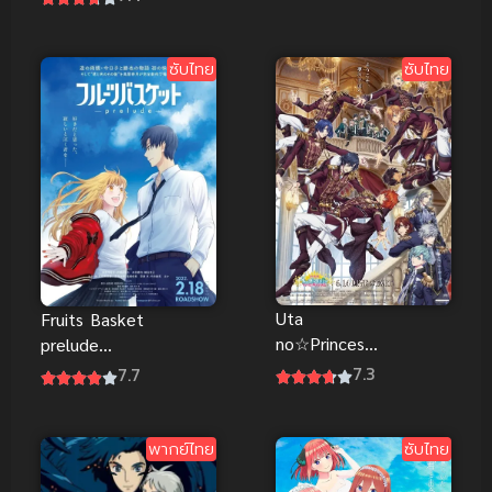
คติก พากย์
เมฆา พากย์
ไทยดูฟรีออน
ไทยดูฟรีจ้า
ไลน์
ซับไทย
ซับไทย
Uta
Fruits Basket
no☆Princesa
prelude
ma♪ Movie
อารัมภบท
7.3
7.7
Maji Love
เสน่ห์สาวข้าว
Kingdom ซับ
ปั้น ซับไทยดู
ไทยดูฟรีจ้า
ฟรีจ้า
พากย์ไทย
ซับไทย