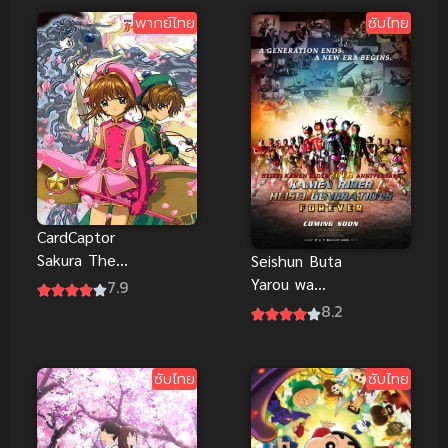
ภาค 2 (พากย์
ไทย
พากย์ไทย
ซับไทย
ไทย)
CardCaptor
Sakura The
Seishun Buta
Movie 2
Yarou wa
7.9
ซากุระ มือ
Yumemiru
8.2
ปราบไพ่ทา
Shoujo no
โรต์ เดอะมูฟวี่
Yume wo
ตอน การ์ดที่
Minai เรื่องฝัน
ซับไทย
ซับไทย
ถูกผนึก พากย์
ปั่นป่วนของ
ไทย
ผมกับรุ่นพี่บัน
นี่เกิร์ล ซับไทย