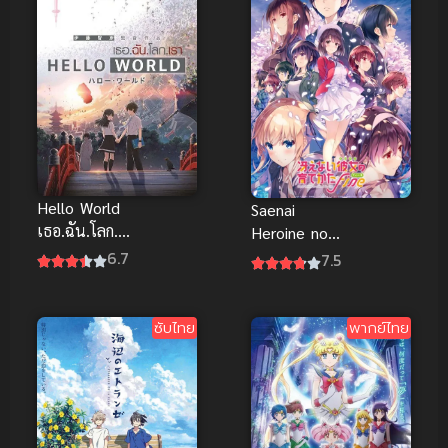
ไทย
Hello World
Saenai
เธอ.ฉัน.โลก.เร
Heroine no
า พากย์ไทย
Sodatekata
6.7
7.5
Fine The
Movie วิธีปั้น
สาวบ้านให้มา
ซับไทย
พากย์ไทย
เป็นนางเอก
ของผม ซับ
ไทย