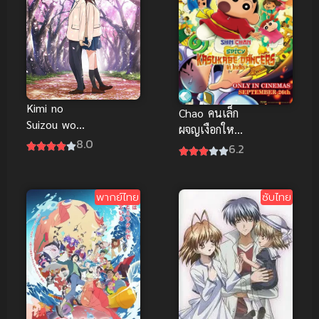
Kimi no
Chao คนเล็ก
Suizou wo
ผจญเงือกใหญ่
Tabetai ตับ
8.0
ซับไทย
6.2
อ่อนเธอนั้น
ขอฉันเถอะนะ
ซับไทย
พากย์ไทย
ซับไทย