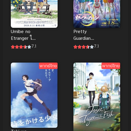
Umibe no
Pretty
Etranger ให้
Guardian
ทะเลโอบใจ
Sailor Moon
7.1
7.1
(The Movie)
Eternal The
Movie พริตตี้
การ์เดี้ยน เซ
พากย์ไทย
พากย์ไทย
เลอร์ มูน อีเท
อร์นัล เดอะ
มูฟวี่ พากย์
ไทย