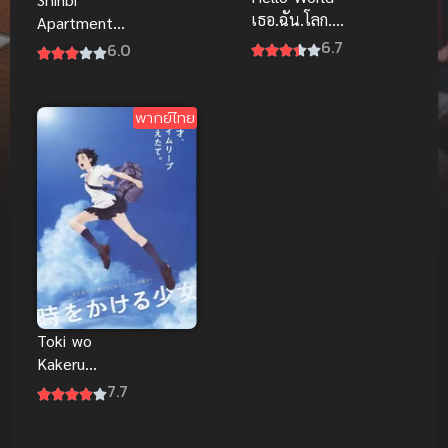
เธอ.ฉัน.โลก.เร
Apartment
า พากย์ไทย
6.7
Rhe movie
6.0
The Secret
of the Cave
ชินบิ หอพัก
พากย์ไทย
อลเวง เดอะ
มูฟวี่ ตอนโท
เกบีสีทองกับถ้ำ
แห่งความลับ
พากย์ไทย
Toki wo
Kakeru
Shoujo กระ
7.7
โดดจั้มพ์ทะลุ
ข้ามเวลา