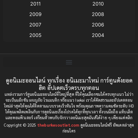
2011
2010
Anime อนิเมะ
(112)
2009
2008
Big tits (นมใหญ่)
(19)
2007
2006
2005
2004
Bitch (ผู้หญิงร่าน)
(1)
2003
2002
Blackmail (ข่มขู่)
(1)
2001
2000
Blood
(1)
1999
1998
1997
1996
ดูอนิเมะออนไลน์ ทุกเรื่อง อนิเมะมาใหม่ การ์ตูนดังยอด
Bondage (ทาส)
(1)
ฮิต อัปเดตเร็วครบทุกตอน
1993
1992
boys love
(1)
แหล่งรวมการ์ตูนอนิเมะออนไลน์ที่ใหญ่ที่สุด ที่ให้คุณเลือกชมได้ครบทุกแนว ไม่ว่า
1991
1990
จะเป็นแอ็กชัน ผจญภัย โรแมนติก หรือแนว Isekai เราได้คัดสรรและอัปเดตตอน
ใหม่ล่าสุดให้คุณได้ติดตามแบบรวดเร็วทันใจ พร้อมคุณภาพความคมชัดระดับ HD
Censored (เซ็นเซอร์)
1989
(19)
1988
ให้คุณเพลิดเพลินกับการดูอนิเมะเรื่องโปรดได้ทุกที่ทุกเวลา ทั้งบนมือถือ แท็บเล็ต
และคอมพิวเตอร์ เตรียมตัวพบกับจักรวาลอนิเมะสุดมันส์ได้ง่าย ๆ เพียงแค่คลิก
1987
1985
Comedy (ตลก)
(85)
Copyright © 2025
theburkesoutlet.com
ดูอนิเมะออนไลน์ฟรี อัพเดตล่าสุด
1984
1983
ก่อนใคร
Comedy (ตลก)
(234)